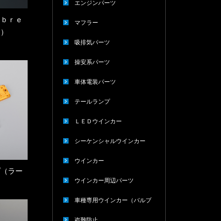
エンジンパーツ
（ｂｒｅ
マフラー
Ｂ）
吸排気パーツ
操安系パーツ
車体電装パーツ
テールランプ
ＬＥＤウインカー
シーケンシャルウインカー
ウインカー
プ（ラー
ウインカー周辺パーツ
車種専用ウインカー（バルブ
タイプ）
盗難防止