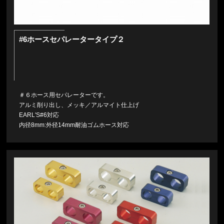
#6ホースセパレータータイプ２
＃６ホース用セパレーターです。
アルミ削り出し、メッキ／アルマイト仕上げ
EARL'S#6対応
内径8mm:外径14mm耐油ゴムホース対応