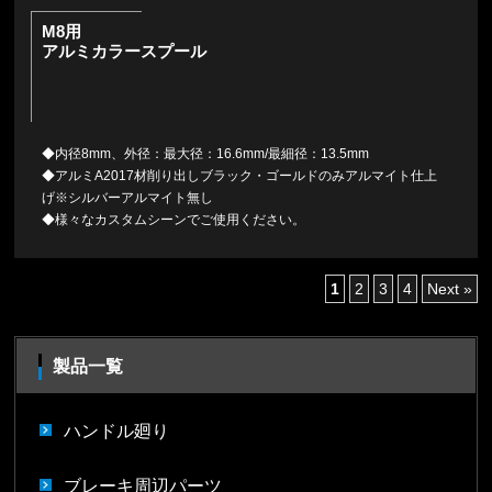
M8用
アルミカラースプール
◆内径8mm、外径：最大径：16.6mm/最細径：13.5mm
◆アルミA2017材削り出しブラック・ゴールドのみアルマイト仕上
げ※シルバーアルマイト無し
◆様々なカスタムシーンでご使用ください。
1
2
3
4
Next »
製品一覧
ハンドル廻り
ブレーキ周辺パーツ