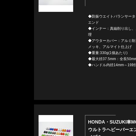
◆防振ウエイトバランサータ
エンド
◆インナー：真鍮削り出し、
理
◆アウターカバー：アルミ削
メッキ、アルマイト仕上げ
◆重量:330g(1個あたり)
◆最大径37.5mm：全長50m
◆ハンドル内径14mm～19対
HONDA・SUZUKI車
ウルトラヘビーバーエ