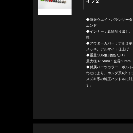
イプ２
◆防振ウエイトバランサータ
エンド
◆インナー：真鍮削り出し、
理
◆アウターカバー：アルミ削
メッキ、アルマイト仕上げ
◆重量:336g(1個あたり)
最大径37.5mm：全長50mm
◆付属パーツカラー・ボルト
わせにより、ホンダ系4タイ
スズキ系の純正ハンドルに対
す。