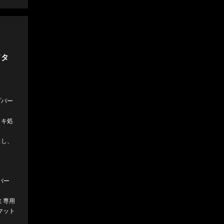
ドタ
プバー
ッキ処
出し、
バー
ミ専用
マット