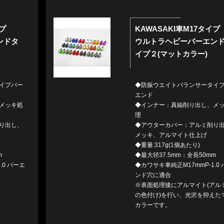
イプ
KAWASAKI車M17タイプ
ンドタ
ウルトラヘビーバーエン
イプ２(マットカラー)
イプバー
◆防振ウエイトバランサータイ
エンド
メッキ処
◆インナー：真鍮削り出し、メ
理
り出し、
◆アウターカバー：アルミ削り
メッキ、アルマイト仕上げ
◆重量:317g(1個あたり)
m
◆最大径37.5mm：全長50mm
.0 バーエ
◆カワサキ車純正M17mmP-1.0
ンド穴に適合
※表面処理後にアルマイト(アル
の色付け)を行い、光沢を抑えた
カラーです。