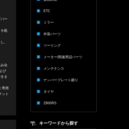
ETC
プバー
ミラー
ッキ処
外装パーツ
出し、
ツーリング
メーター/関連周辺パーツ
組み合
メンテナンス
よび
できま
ナンバープレート廻り
ミ専用
タイヤ
マット
Z900RS
キーワードから探す