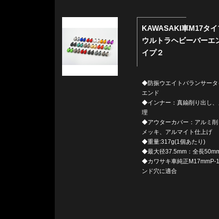
KAWASAKI車M17タ
ウルトラヘビーバーエ
イプ２
◆防振ウエイトバランサータ
エンド
◆インナー：真鍮削り出し、
理
◆アウターカバー：アルミ削
メッキ、アルマイト仕上げ
◆重量:317g(1個あたり)
◆最大径37.5mm：全長50m
◆カワサキ車純正M17mmP-1
ンド穴に適合