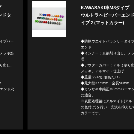
プ
KAWASAKI車M8タイプ
ンドタ
ウルトラヘビーバーエン
イプ２(マットカラー)
イプバー
◆防振ウエイトバランサータイ
エンド
メッキ処
◆インナー：真鍮削り出し、メ
理
り出し、
◆アウターカバー：アルミ削り
メッキ、アルマイト仕上げ
◆重量:294g(1個あたり)
m
◆最大径37.5mm：全長50mm
ーエンド穴
◆カワサキ車純正M8mmバーエ
に適合。
※表面処理後にアルマイト(アル
の色付け)を行い、光沢を抑えた
カラーです。