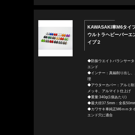
KAWASAKI車M6タイ
ウルトラヘビーバーエ
イプ２
◆防振ウエイトバランサータ
エンド
◆インナー：真鍮削り出し、
理
◆アウターカバー：アルミ削
メッキ、アルマイト仕上げ
◆重量:340g(1個あたり)
◆最大径37.5mm：全長50m
◆カワサキ車純正M6ｍｍタ
エンド穴に適合