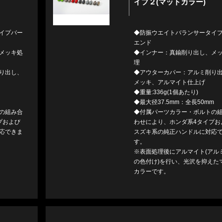
イプ２(マットカラー)
イプバー
◆防振ウエイトバランサータイ
エンド
メッキ処
◆インナー：真鍮削り出し、メ
理
り出し、
◆アウターカバー：アルミ削り
メッキ、アルマイト仕上げ
◆重量:336g(1個あたり)
◆最大径37.5mm：全長50mm
の組み合
◆付属パーツカラー・ボルトの
プおよび
わせにより、ホンダ系4タイプお
応できま
スズキ系の純正ハンドルに対応
す。
※表面処理後にアルマイト(アル
の色付け)を行い、光沢を抑えた
カラーです。