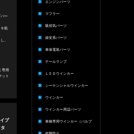
エンジンパーツ
マフラー
プバー
吸排気パーツ
ッキ処
操安系パーツ
出し、
車体電装パーツ
テールランプ
ミ専用
ＬＥＤウインカー
マット
シーケンシャルウインカー
ウインカー
ウインカー周辺パーツ
タイプ
車種専用ウインカー（バルブ
ドタ
タイプ）
盗難防止