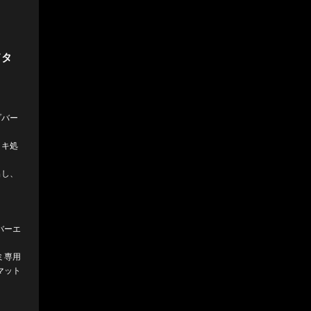
ドタ
プバー
ッキ処
出し、
 バーエ
ミ専用
マット