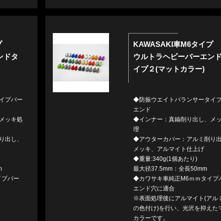
プ
KAWASAKI車M6タイプ
ンドタ
ウルトラヘビーバーエン
イプ２(マットカラー)
イプバー
◆防振ウエイトバランサータイ
エンド
メッキ処
◆インナー：真鍮削り出し、メ
理
り出し、
◆アウターカバー：アルミ削り
メッキ、アルマイト仕上げ
◆重量:340g(1個あたり)
m
最大径37.5mm：全長50mm
イプバー
◆カワサキ車純正M6ｍｍタイプ
エンド穴に適合
※表面処理後にアルマイト(アル
の色付け)を行い、光沢を抑えた
カラーです。