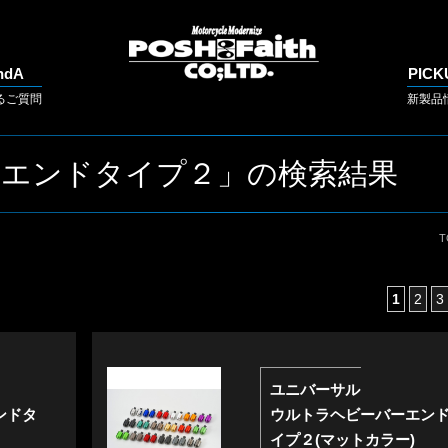
ndA
PICK
るご質問
新製品
ーエンドタイプ２」の検索結果
T
1
2
3
ユニバーサル
ンドタ
ウルトラヘビーバーエン
イプ２(マットカラー)