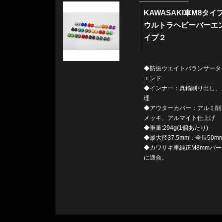
KAWASAKI車M8タイ
ウルトラヘビーバーエ
イプ２
◆防振ウエイトバランサータ
エンド
◆インナー：真鍮削り出し、
理
◆アウターカバー：アルミ削
メッキ、アルマイト仕上げ
◆重量:294g(1個あたり)
◆最大径37.5mm：全長50m
◆カワサキ車純正M8mmバ
に適合。