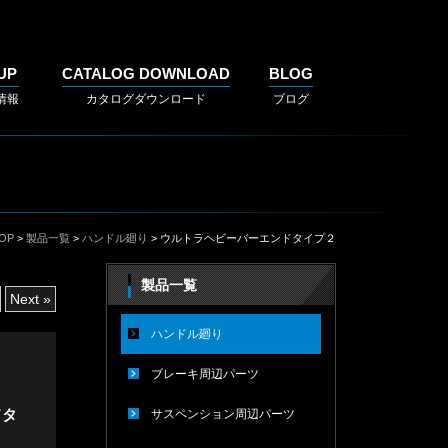
UP
CATALOG DOWNLOAD
BLOG
情報
カタログダウンロード
ブログ
OP
>
製品一覧
>
ハンドル廻り
> ウルトラヘビーバーエンドタイプ２
製品一覧
Next »
ハンドル廻り
ブレーキ周辺パーツ
ドタ
サスペンション周辺パーツ