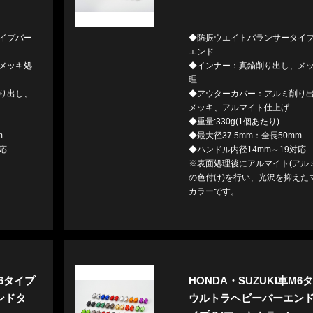
イプバー
◆防振ウエイトバランサータイ
エンド
メッキ処
◆インナー：真鍮削り出し、メ
理
り出し、
◆アウターカバー：アルミ削り
メッキ、アルマイト仕上げ
◆重量:330g(1個あたり)
m
◆最大径37.5mm：全長50mm
応
◆ハンドル内径14mm～19対応
※表面処理後にアルマイト(アル
の色付け)を行い、光沢を抑えた
カラーです。
M6タイプ
HONDA・SUZUKI車M6
ンドタ
ウルトラヘビーバーエン