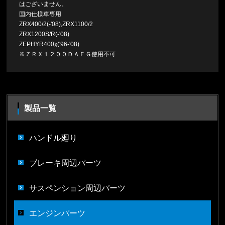
はございません。
国内仕様車専用
ZRX400/2(-'08),ZRX1100/2
ZRX1200S/R(-'08)
ZEPHYR400χ('96-'08)
※ＺＲＸ１２００ＤＡＥＧ使用不可
製品一覧
ハンドル廻り
ブレーキ周辺パーツ
サスペンション周辺パーツ
エンジンパーツ