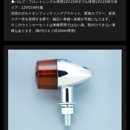
◆バルブ：フロントシングル球用12V-21Wダブル球用12V-21W/５W
リア：12V/21W付属
別売のボルトオンフィッティングブラケット、変換カプラー、延長
ステー等を併用する事で、幅広い車種へ装着が可能になります。
※このウインカーセットは車種専用ではない為、取付けできない車
種もあります。(取付けネジ径10mm専用)