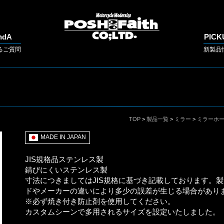
ndA
PICK
るご質問
新製品
TOP
>
製品一覧
>
ミラー
>
ミラーホ
MADE IN JAPAN
JIS規格品ステンレス製
錆びにくいステンレス製
寸法につきましてはJIS規格に基づき記載しております。
ドやメーカーの違いにより多少の誤差が生じる場合があり
※必ず焼き付き防止剤を使用してください。
カスタムシーンで多用されるサイズを設定いたしました。