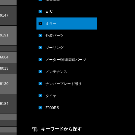
ETC
9147
ミラー
9191
外装パーツ
ツーリング
6064
メーター/関連周辺パーツ
8013
メンテナンス
9130
ナンバープレート廻り
タイヤ
9184
Z900RS
キーワードから探す