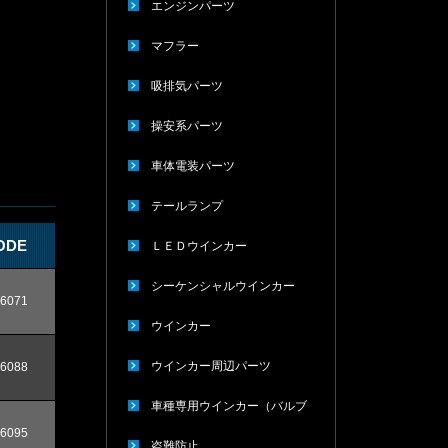
エンジンパーツ
マフラー
吸排気パーツ
操安系パーツ
車体電装パーツ
テールランプ
ODE
ＬＥＤウインカー
シーケンシャルウインカー
6071
ウインカー
ウインカー周辺パーツ
6088
車種専用ウインカー（バルブ
6095
タイプ）
盗難防止