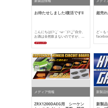
新製品情報
メディ
お待たせしました❕復活です❕❕
超売れ
こんにちは(੭ु´･ω･`)੭ु⁾⁾自分、
ど～もっ
お酒は全然飲まないのですが、...
face
グリップ
メディア情報
新製品
ZRX1200DAEG用 シーケン
新製品