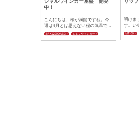
シャルウインカー基盤 開発
リップ
中！
明けま
こんにちは、桜が満開ですね。今
す。いや
週は3月とは思えない程の気温で...
MT-09
ZRX1200DAEG
ＬＥＤウインカー
ZRX1200
KAWASAKI
シーケンシャルウインカー
Ninja250/
シグナス