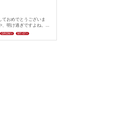
しておめでとうございま
、明け過ぎですよね。...
GROM
MT-07
DAEG
YZF-R25/MT-25
Z250
Ninja250SL/Z250SL
Ｘ
CBR250RR
グリップ