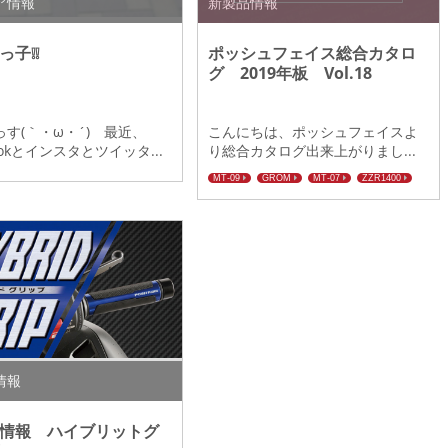
ア情報
新製品情報
っ子❕❕
ポッシュフェイス総合カタロ
グ 2019年板 Vol.18
す(｀・ω・´)ゞ最近、
こんにちは、ポッシュフェイスよ
bookとインスタとツイッタ...
り総合カタログ出来上がりまし...
MT-09
GROM
MT-07
ZZR1400
ZRX1200DAEG
SR400/500
W650/W800
CRF250L/CRF250M
Ninja250SL/Z250SL
GSX1300R-HAYABUSA
XSR900
CBR250RR
グリップ
GSX250R
CB1300SF
CB1300SB
バーエンド
シーケンシャルウインカー
ZRX400
情報
情報 ハイブリットグ