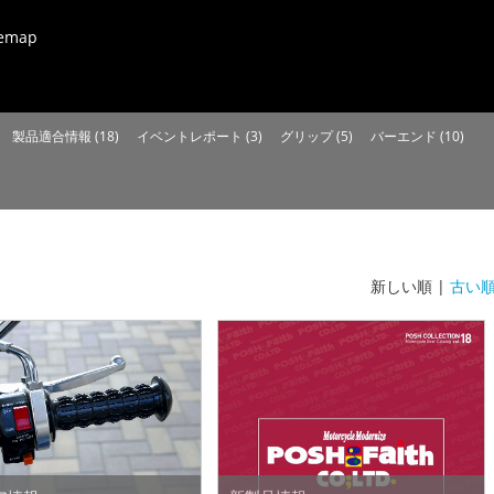
temap
製品適合情報 (18)
イベントレポート (3)
グリップ (5)
バーエンド (10)
新しい順 |
古い