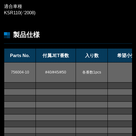
適合車種
KSR110(-'2008)
製品仕様
Parts No.
付属JET番数
入り数
希望小売
756004-10
#40/#45/#50
各番数1pcs
1