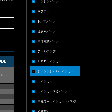
エンジンパーツ
マフラー
吸排気パーツ
操安系パーツ
車体電装パーツ
テールランプ
ODE
ＬＥＤウインカー
シーケンシャルウインカー
6018
ウインカー
ウインカー周辺パーツ
車種専用ウインカー（バルブ
タイプ）
盗難防止