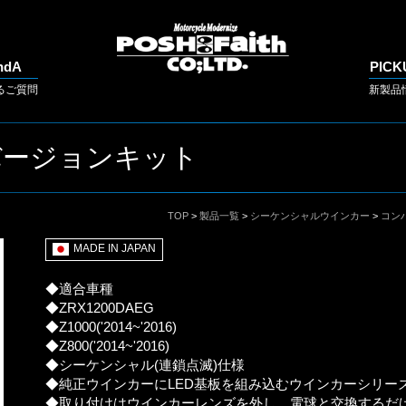
ndA
PICK
るご質問
新製品
バージョンキット
TOP
>
製品一覧
>
シーケンシャルウインカー
>
コンバ
MADE IN JAPAN
◆適合車種
◆ZRX1200DAEG
◆Z1000('2014~'2016)
◆Z800('2014~'2016)
◆シーケンシャル(連鎖点滅)仕様
◆純正ウインカーにLED基板を組み込むウインカーシリー
◆取り付けはウインカーレンズを外し、電球と交換するだ